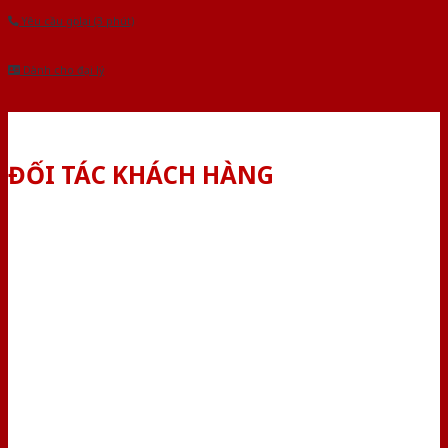
Yêu cầu gọi lại (3 phút)
Dành cho đại lý
ĐỐI TÁC KHÁCH HÀNG