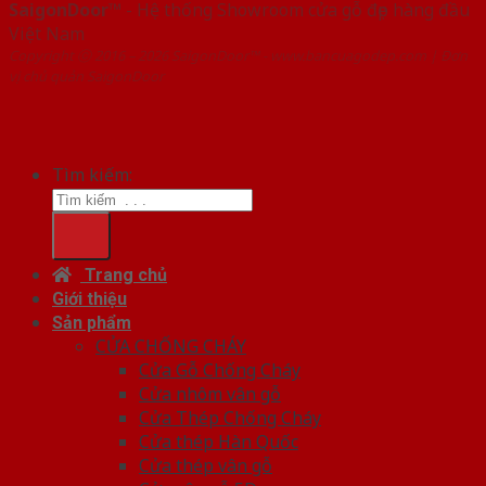
SaigonDoor™
- Hệ thống Showroom cửa gỗ đẹp hàng đầu
Việt Nam
Copyright ⓒ 2016 – 2026 SaigonDoor™ - www.bancuagodep.com | Đơn
vị chủ quản SaigonDoor
Tìm kiếm:
Trang chủ
Giới thiệu
Sản phẩm
CỬA CHỐNG CHÁY
Cửa Gỗ Chống Cháy
Cửa nhôm vân gỗ
Cửa Thép Chống Cháy
Cửa thép Hàn Quốc
Cửa thép vân gỗ