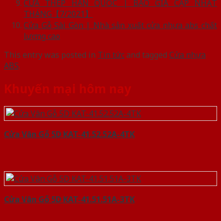
CỬA THÉP HÀN QUỐC | BÁO GIÁ CẬP NHẬT
THÁNG【7/2021】
Cửa Gỗ Sài Gòn | Nhà sản xuất cửa nhựa abs chất
lượng cao
This entry was posted in
Tin tức
and tagged
Cửa nhựa
ABS
.
Khuyến mại hôm nay
Cửa Vân Gỗ 5D KAT-41.52.52A-4TK
Cửa Vân Gỗ 5D KAT-41.51.51A-3TK