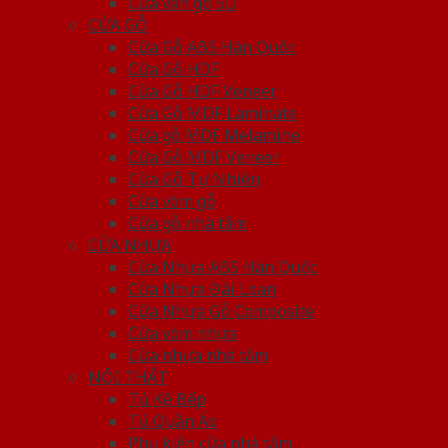
Cửa vân gỗ 5D
CỬA GỖ
Cửa Gỗ ABS Hàn Quốc
Cửa Gỗ HDF
Cửa Gỗ HDF Veneer
Cửa Gỗ MDF Laminate
Cửa gỗ MDF Melamine
Cửa Gỗ MDF Veneer
Cửa Gỗ Tự Nhiên
Cửa vòm gỗ
Cửa gỗ nhà tắm
CỬA NHỰA
Cửa Nhựa ABS Hàn Quốc
Cửa Nhựa Đài Loan
Cửa Nhựa Gỗ Composite
Cửa vòm nhựa
Cửa nhựa nhà tắm
NỘI THẤT
Tủ Kệ Bếp
Tủ Quần Áo
Phụ kiện cửa nhà tắm