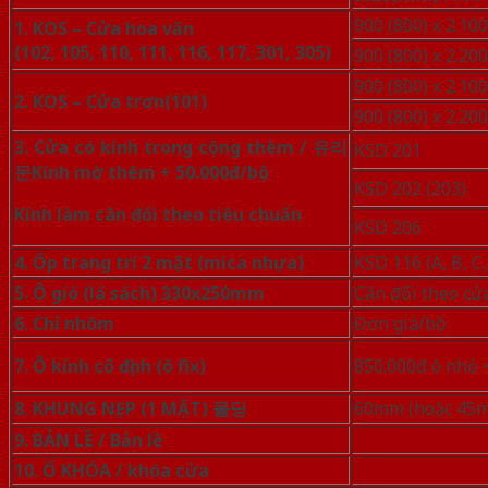
900 (800) x 2.100
1. KOS –
Cửa hoa văn
(102, 105, 110, 111, 116, 117, 301, 305)
900 (800) x 2.200
900 (800) x 2.100
2. KOS – Cửa trơn
(101)
900 (800) x 2.200
3. Cửa có kính trong cộng thêm /
유리
KSD 201
문
Kính mờ thêm + 50.000đ/bộ
KSD 202 (203)
Kính làm cân đối theo tiêu chuẩn
KSD 206
4. Ốp trang trí 2 mặt (mica nhựa)
KSD 116 (A, B, C,
5. Ô gió (lá sách) 330x250mm
Cân đối theo cử
6. Chỉ nhôm
Đơn giá/bộ
7. Ô kính cố định (ô fix)
850.000đ ô nhỏ
8. KHUNG NẸP (1 MẶT)
몰딩
60mm (hoặc 45
9. BẢN LỀ /
Bản lề
10. Ổ KHÓA /
khóa cửa