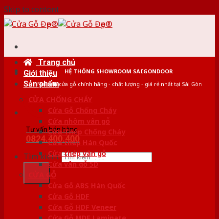
Skip to content
Trang chủ
HỆ THỐNG SHOWROOM SAIGONDOOR
Giới thiệu
Sản phẩm
Nơi bán cửa gỗ chính hãng - chất lượng - giá rẻ nhất tại Sài Gòn
CỬA CHỐNG CHÁY
Cửa Gỗ Chống Cháy
Cửa nhôm vân gỗ
Tư vấn bán hàng
Cửa Thép Chống Cháy
0824.400.400
Cửa thép Hàn Quốc
Cửa thép vân gỗ
Tìm kiếm:
Cửa vân gỗ 5D
CỬA GỖ
Cửa Gỗ ABS Hàn Quốc
Cửa Gỗ HDF
Cửa Gỗ HDF Veneer
Cửa Gỗ MDF Laminate