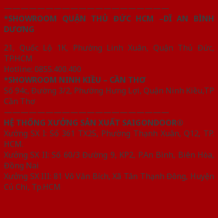
————————————————————
*SHOWROOM QUẬN THỦ ĐỨC HCM –DĨ AN BÌNH
DƯƠNG
21, Quốc Lộ 1K, Phường Linh Xuân, Quận Thủ Đức,
TP.HCM
Hotline: 0855.400.400
*SHOWROOM NINH KIỀU – CẦN THƠ
Số 94c, Đường 3/2, Phường Hưng Lợi, Quận Ninh Kiều,TP
Cần Thơ
————————————————————
HỆ THỐNG XƯỞNG SẢN XUẤT SAIGONDOOR®
Xưởng SX I: Số 361 TX25, Phường Thạnh Xuân, Q12, TP.
HCM.
Xưởng SX II: Số 60/3 Đường 9, KP2, P.An Bình, Biên Hòa,
Đồng Nai
Xưởng SX III: 81 Võ Văn Bích, Xã Tân Thạnh Đông, Huyện
Củ Chi, Tp.HCM