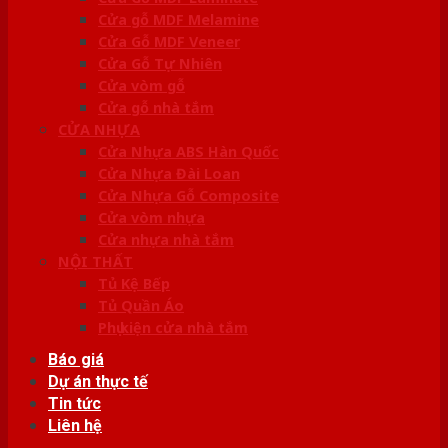
Cửa gỗ MDF Melamine
Cửa Gỗ MDF Veneer
Cửa Gỗ Tự Nhiên
Cửa vòm gỗ
Cửa gỗ nhà tắm
CỬA NHỰA
Cửa Nhựa ABS Hàn Quốc
Cửa Nhựa Đài Loan
Cửa Nhựa Gỗ Composite
Cửa vòm nhựa
Cửa nhựa nhà tắm
NỘI THẤT
Tủ Kệ Bếp
Tủ Quần Áo
Phụ kiện cửa nhà tắm
Báo giá
Dự án thực tế
Tin tức
Liên hệ