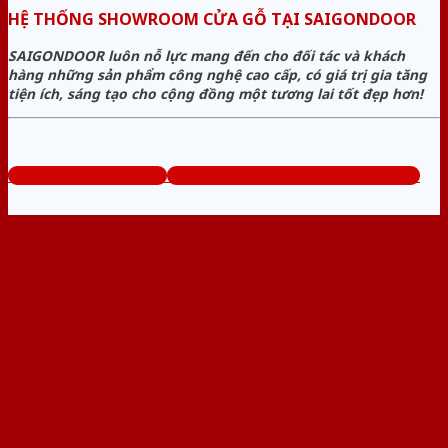
HỆ THỐNG SHOWROOM CỬA GỖ TẠI SAIGONDOOR
SAIGONDOOR luôn nỗ lực mang đến cho đối tác và khách
hàng những sản phẩm công nghệ cao cấp, có giá trị gia tăng
tiện ích, sáng tạo cho cộng đồng một tương lai tốt đẹp hơn!
www.bancuagodep.com
Tổng đài tư vấn miễn phí: 0824.400.400