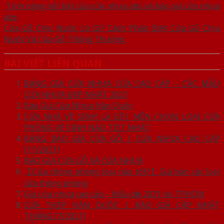
Tính năng nổi bật của cửa nhựa abs và báo giá cửa nhựa
abs
Cửa Gỗ Chịu Nước Là Gì? Cách Phân Biệt Cửa Gỗ Chịu
Nước Và Cửa Gỗ Thông Thường
BÀI VIẾT LIÊN QUAN
BẢNG GIÁ CỬA NHỰA CỬA CAO CẤP – CÁC MẪU
CỬA NHỰA ĐẸP NHẤT 2021
Báo Giá Cửa Nhựa Hàn Quốc
CỬA NHÀ VỆ SINH LÀ GÌ?| NÊN CHỌN LOẠI CỬA
PHÒNG VỆ SINH NÀO TỐT NHẤT
BẢNG BÁO GIÁ CỬA GỖ | CỬA NHỰA CAO CẤP
[11/2021]
BÁO GIÁ CỬA GỖ VÀ CỬA NHỰA
【Cửa thông phòng loại nào tốt?】Giá bán các loại
cửa thông phòng
Giá cửa nhựa cao cấp – Mẫu đẹp 2021 tại TPHCM
CỬA THÉP HÀN QUỐC | BÁO GIÁ CẬP NHẬT
THÁNG [7/2021]