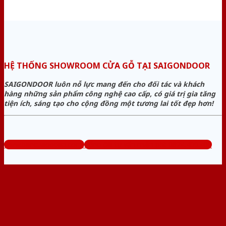
HỆ THỐNG SHOWROOM CỬA GỖ TẠI SAIGONDOOR
SAIGONDOOR luôn nỗ lực mang đến cho đối tác và khách
hàng những sản phẩm công nghệ cao cấp, có giá trị gia tăng
tiện ích, sáng tạo cho cộng đồng một tương lai tốt đẹp hơn!
www.bancuagodep.com
Tổng đài tư vấn miễn phí: 0824.400.400