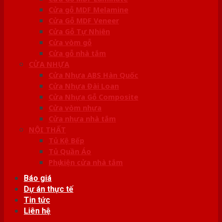
Cửa gỗ MDF Melamine
Cửa Gỗ MDF Veneer
Cửa Gỗ Tự Nhiên
Cửa vòm gỗ
Cửa gỗ nhà tắm
CỬA NHỰA
Cửa Nhựa ABS Hàn Quốc
Cửa Nhựa Đài Loan
Cửa Nhựa Gỗ Composite
Cửa vòm nhựa
Cửa nhựa nhà tắm
NỘI THẤT
Tủ Kệ Bếp
Tủ Quần Áo
Phụ kiện cửa nhà tắm
Báo giá
Dự án thực tế
Tin tức
Liên hệ