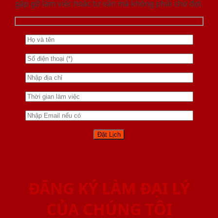
gặp gỡ làm việc hoăc tư vấn mà không phải chờ đợi.
ĐĂNG KÝ LÀM ĐẠI LÝ
CỦA CHÚNG TÔI