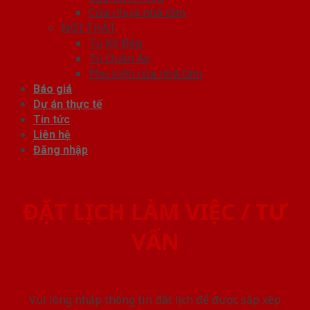
Cửa nhựa nhà tắm
NỘI THẤT
Tủ Kệ Bếp
Tủ Quần Áo
Phụ kiện cửa nhà tắm
Báo giá
Dự án thực tế
Tin tức
Liên hệ
Đăng nhập
ĐẶT LỊCH LÀM VIỆC / TƯ
VẤN
Vui lòng nhập thông tin đặt lịch để được sắp xếp