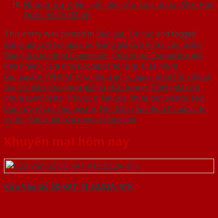
Những ưu điểm nổi bật của cửa nhựa ABS Hàn
Quốc Hồ Chí Minh
This entry was posted in
Báo giá
,
Tin tức
and tagged
Bảng giá cửa Composite
,
Bảng giá cửa nhựa Compsite
,
Báo giá cửa nhựa Composite
,
Cửa nhựa Composite giá
bao nhiêu
,
Cửa nhựa composite là gì
,
Cửa nhựa
composite TPHCM
,
Cửa nhựa gỗ composite có tốt không
,
Đại chỉ bán cửa nhựa giả gỗ chất lượng
,
Đánh giá cửa
nhựa composite
,
Nhược điểm của nhựa composite
,
Nơi
bán cửa nhựa Composite
,
Nơi bán cửa nhựa Composite
uy tín
,
Sản xuất cửa nhựa composite
.
Khuyến mại hôm nay
Cửa Vân Gỗ 5D KAT-41.52.52A-4TK