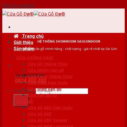
Skip to content
Trang chủ
HỆ THỐNG SHOWROOM SAIGONDOOR
Giới thiệu
Sản phẩm
Nơi bán cửa gỗ chính hãng - chất lượng - giá rẻ nhất tại Sài Gòn
CỬA CHỐNG CHÁY
Cửa Gỗ Chống Cháy
Cửa nhôm vân gỗ
Tư vấn bán hàng
Cửa Thép Chống Cháy
0824.400.400
Cửa thép Hàn Quốc
Cửa thép vân gỗ
Tìm kiếm:
Cửa vân gỗ 5D
CỬA GỖ
Cửa Gỗ ABS Hàn Quốc
Cửa Gỗ HDF
Cửa Gỗ HDF Veneer
Cửa Gỗ MDF Laminate