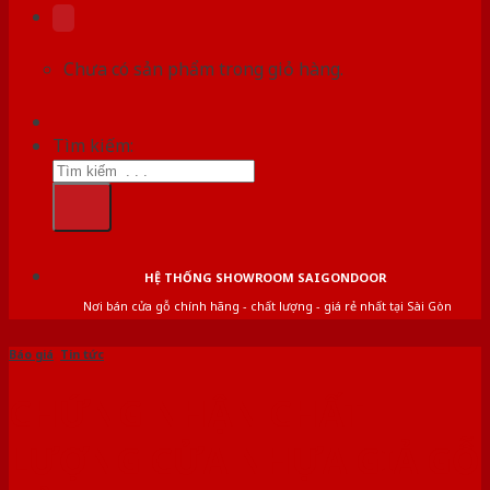
Chưa có sản phẩm trong giỏ hàng.
Tìm kiếm:
HỆ THỐNG SHOWROOM SAIGONDOOR
Nơi bán cửa gỗ chính hãng - chất lượng - giá rẻ nhất tại Sài Gòn
Báo giá
,
Tin tức
CHỨNG NHẬN CHẤT
LƯỢNG CỬA NHỰA GIẢ GỖ