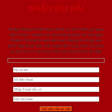
NHẬN ƯU ĐÃI
Nhập thông tin để nhận được tư vấn miễn phí qua
điện thoại / email/ tại văn phòng hoặc tại nhà quý
khách. Chúng tôi cam kết mọi thông tin nhập vào
dưới đây được bảo mật tuyệt đối cũng như chỉ phục
vụ yêu cầu tư vấn duy nhất của quý khách tại đây.