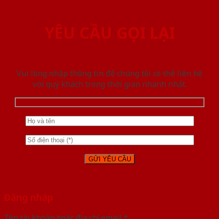
YÊU CẦU GỌI LẠI
Vui lòng nhập thông tin để chúng tôi có thể liên hệ
với quý khách trong thời gian nhanh nhất.
Đăng nhập
Tên tài khoản hoặc địa chỉ email
*