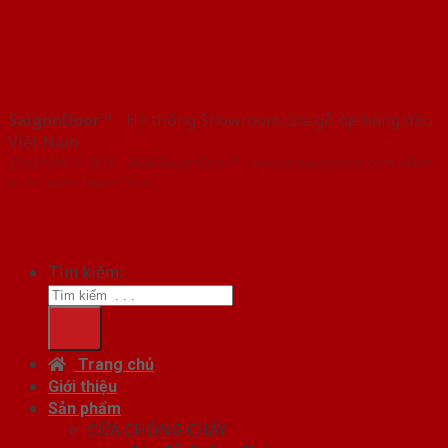
SaigonDoor™
- Hệ thống Showroom cửa gỗ đẹp hàng đầu
Việt Nam
Copyright ⓒ 2016 – 2026 SaigonDoor™ - www.bancuagodep.com | Đơn
vị chủ quản SaigonDoor
Tìm kiếm:
Trang chủ
Giới thiệu
Sản phẩm
CỬA CHỐNG CHÁY