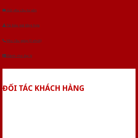
Gửi yêu cầu tư vấn
Tải báo giá tổng hợp
Yêu cầu gọi lại (3 phút)
Dành cho đại lý
ĐỐI TÁC KHÁCH HÀNG