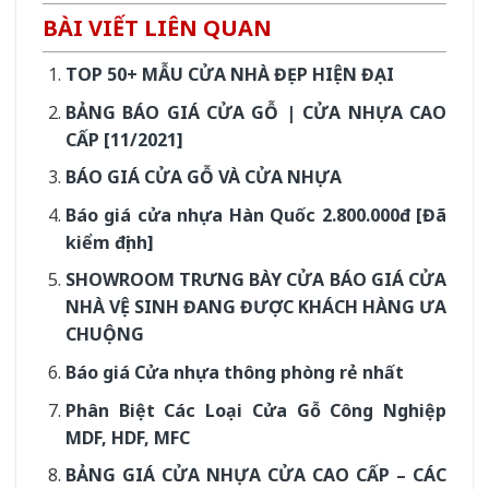
BÀI VIẾT LIÊN QUAN
TOP 50+ MẪU CỬA NHÀ ĐẸP HIỆN ĐẠI
BẢNG BÁO GIÁ CỬA GỖ | CỬA NHỰA CAO
CẤP [11/2021]
BÁO GIÁ CỬA GỖ VÀ CỬA NHỰA
Báo giá cửa nhựa Hàn Quốc 2.800.000đ [Đã
kiểm định]
SHOWROOM TRƯNG BÀY CỬA BÁO GIÁ CỬA
NHÀ VỆ SINH ĐANG ĐƯỢC KHÁCH HÀNG ƯA
CHUỘNG
Báo giá Cửa nhựa thông phòng rẻ nhất
Phân Biệt Các Loại Cửa Gỗ Công Nghiệp
MDF, HDF, MFC
BẢNG GIÁ CỬA NHỰA CỬA CAO CẤP – CÁC