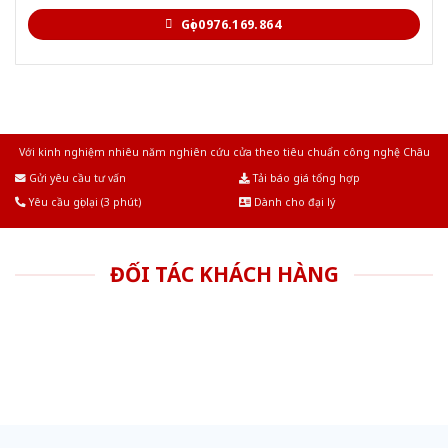
Gọi 0976.169.864
Với kinh nghiệm nhiêu năm nghiên cứu cửa theo tiêu chuẩn công nghệ Châu
Âu.Chúng tôi tự tin là nhà sản xuất & cung cấp hàng đầu tại Việt Nam!
Gửi yêu cầu tư vấn
Tải báo giá tổng hợp
Yêu cầu gọi lại (3 phút)
Dành cho đại lý
ĐỐI TÁC KHÁCH HÀNG