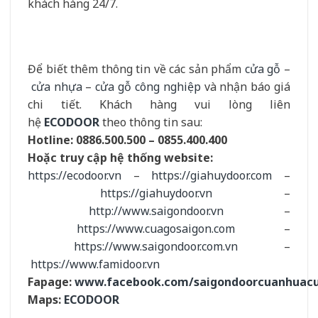
khách hàng 24/7.
Để biết thêm thông tin về các sản phẩm
cửa gỗ
–
cửa nhựa
–
cửa gỗ công nghiệp
và nhận báo giá
chi tiết. Khách hàng vui lòng liên
hệ
ECODOOR
theo thông tin sau:
Hotline:
0886.500.500 – 0855.400.400
Hoặc truy cập hệ thống website:
https://ecodoor.vn
–
https://giahuydoor.com
–
https://giahuydoor.vn
–
http://www.saigondoor.vn
–
https://www.cuagosaigon.com
–
https://www.saigondoor.com.vn
–
https://www.famidoor.vn
Fapage:
www.facebook.com/saigondoorcuanhuac
Maps:
ECODOOR