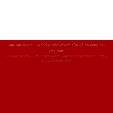
SaigonDoor™
- Hệ thống Showroom cửa gỗ đẹp hàng đầu
Việt Nam
Copyright ⓒ 2016 – 2026 SaigonDoor™ - www.bancuagodep.com | Đơn vị
chủ quản SaigonDoor