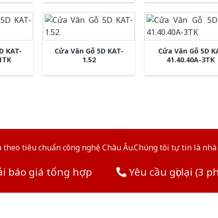
D KAT-
Cửa Vân Gỗ 5D KAT-
Cửa Vân Gỗ 5D K
-1TK
1.52
41.40.40A-3TK
theo tiêu chuẩn công nghệ Châu Âu.Chúng tôi tự tin là nhà 
i báo giá tổng hợp
Yêu cầu gọi lại (3 p