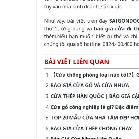
tùy vào nhà kinh doanh, sản xuất.
Như vậy, bài viết trên đây
SAIGONDO
thước, ứng dụng và
báo giá cửa đi t
thêm.Nếu bạn muốn biết cụ thể và chi 
chúng tôi qua số hotline: 0824.400.400 h
BÀI VIẾT LIÊN QUAN
【Cửa thông phòng loại nào tốt?】Gi
BÁO GIÁ CỬA GỖ VÀ CỬA NHỰA
CỬA THÉP HÀN QUỐC | BÁO GIÁ CẬ
Cửa gỗ công nghiệp là gì? Đặc điểm
TOP 20 MẪU CỬA NHÀ TẮM ĐẸP HỢ
BÁO GIÁ CỬA THÉP CHỐNG CHÁY