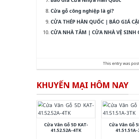
Báo Giá Cửa Nhựa Hàn Quốc
Cửa gỗ công nghiệp là gì?
CỬA THÉP HÀN QUỐC | BÁO GIÁ C
CỬA NHÀ TẮM | CỬA NHÀ VỆ SINH 
This entry was pos
KHUYẾN MẠI HÔM NAY
Cửa Vân Gỗ 5D KAT-
Cửa Vân Gỗ 5
41.52.52A-4TK
41.51.51A