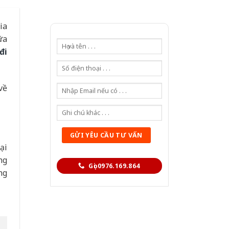
ia
ữa
đi
về
ại
ng
Gọi 0976.169.864
ng