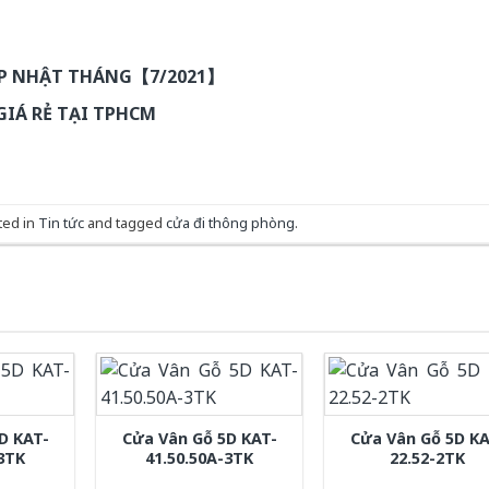
ẬP NHẬT THÁNG【7/2021】
GIÁ RẺ TẠI TPHCM
ted in
Tin tức
and tagged
cửa đi thông phòng
.
D KAT-
Cửa Vân Gỗ 5D KAT-
Cửa Vân Gỗ 5D KA
-3TK
41.50.50A-3TK
22.52-2TK