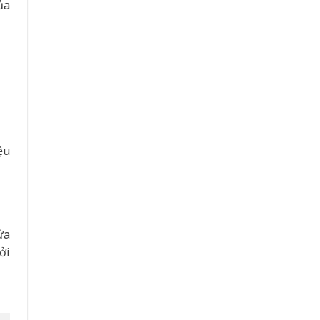
ủa
ệu
ửa
ởi