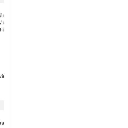
ỗi
ải
hi
và
ửa